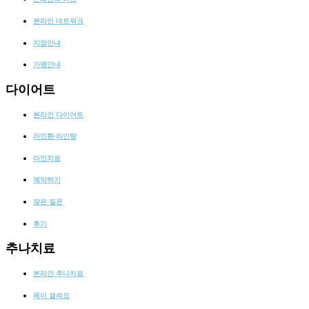
본라인 네트워크
지점안내
가맹안내
다이어트
본라인 다이어트
라인환·라인탕
라인치료
예약하기
잦은 질문
후기
추나치료
본라인 추나치료
목이 결려요