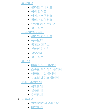
추나치료
본라인 추나치료
목이 결려요
어깨가 뻐근해요
허리가 찌릿해요
손발목이 시큰해요
잦은 질문
녹용·한약·공진단
본라인 한약치료
녹용보약
공진단·경옥고
본라인 상비약
상담예약
잦은 질문
클리닉
바쁜 직장인 클리닉
소중한 우리아이 클리닉
따뜻한 여성 클리닉
눈코입 밸런스 클리닉
공황‧수면장애
공황장애
불안장애
수면장애
교통사고
뛰뛰빵빵! 사고후유증
예약하기