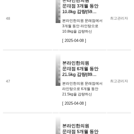
본라인한의원
챙겨드시면서힘들지 않게
내용을
문래점 3개월 동안
보시려면
관리를 하고 체…
의료법상
10.8kg 감량(59…
로그인이
최고관리자
48
필요합니다
본라인한의원 문래점에서
3개월 동안 라인탕으로
10.8kg을 감량하신
환자분의
[ 2025-04-08 ]
후기입니다. 규칙적인
루틴을 만들고 3개월 동안
하루도 빠짐없이 라인탕을
매번 동일한 시간대에
본라인한의원
꾸준히 복용하셨고복용 후
내용을
문래점 6개월 동안
보시려면
30분 후에 식사…
의료법상
21.5kg 감량(89…
로그인이
최고관리자
47
필요합니다
본라인한의원 문래점에서
라인탕으로 6개월 동안
21.5kg을 감량하신
환자분의
[ 2025-04-08 ]
후기입니다. 따로 식단을
힘들지 않게 하지
않아도라인탕 복용을 통해
식욕조절이 되서
본라인한의원
좋았고정체기가 왔을
내용을
문래점 5개월 동안
보시려면
때에도 원장님과 상담을