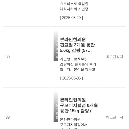
스트레스로 극심한
체력저하와 기면증,
만성소화장애,특발성
[ 2025-03-20 ]
이명과 난청 등 복합적인
증상으로 내원하신
분입니다.안좋았던
생활습관을 하나하나
본라인한의원
개선하며, 치료를
내용을
판교점 2개월 동안
보시려면
진행했습니다.기능이
의료법상
5.6kg 감량 (57…
저하된 소화기의 기…
로그인이
최고관리자
39
필요합니다
라인탕으로 5.6kg
감량하신 환자분의 후기
입니다. 본식을 앞두고
체중 감량이 꼭 필요한
[ 2025-03-05 ]
시기였는데,지금까지
해왔던 어떤 다이어트보다
난이도가 낮고 힘들지
않게살을 빼고 감량하실
본라인한의원
수 있었다고
내용을
구로디지털점 8개월
보시려면
합니다. 2주마다 …
의료법상
동안 15kg 감량 (…
로그인이
최고관리자
38
필요합니다
본라인한의원
구로디지털점에서