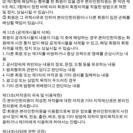
② 제1항에 해당하는 행위를 한 회원이 있을 경우 본라인한의원는 본 약관 제
6조 제2, 3항에서 정한 바에 따라 회원의 회원자격을 적절한 방법으로 제한
및 정지, 상실시킬 수 있습니다.
③ 회원은 그 귀책사유로 인하여 본라인한의원이나 다른 회원이 입은 손해를
배상할 책임이 있습니다.
제 12조 (공개게시물의 삭제)
회원의 공개게시물의 내용이 다음 각 호에 해당하는 경우 본라인한의원는 회
원에게 사전 통지 없이 해당 공개게시물을 삭제할 수 있고, 해당 회원의 회원
자격을 제한, 정지 또는 상실시킬 수 있습니다.
1. 다른 회원 또는 제3자를 비방하거나 중상 모략으로 명예를 손상시키는 내
용
2. 공서양속에 위반되는 내용의 정보, 문장, 도형 등을 유포하는 내용
3. 범죄행위와 관련이 있다고 판단되는 내용
4. 다른 회원 또는 제3자의 저작권 등 기타 권리를 침해하는 내용
5. 광고성 또는 상업적 목적이 두드러진 경우
6. 기타 관계 법령에 위배된다고 판단되는 내용
제13조(저작권의 귀속 및 이용제한)
① 본라인한의원이 작성한 저작물에 대한 저작권 기타 지적재산권은 본라인
한의원에 귀속합니다.
② 회원은 본라인한의원을 이용함으로써 얻은 정보를 본라인한의원의 사전
승낙 없이 복제, 전송, 출판, 배포, 방송 기타 방법에 의하여 영리목적으로 이
용하거나 제3자에게 이용하게 하여서는 안됩니다.
제14조(상담에 관한 규정)