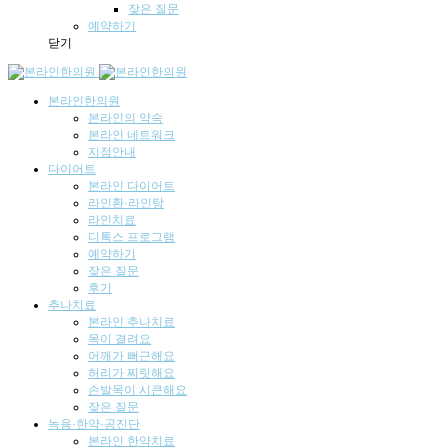
잦은 질문
예약하기
닫기
본라인한의원
본라인의 약속
본라인 네트워크
지점안내
다이어트
본라인 다이어트
라인환·라인탕
라인치료
디톡스 프로그램
예약하기
잦은 질문
후기
추나치료
본라인 추나치료
목이 결려요
어깨가 뻐근해요
허리가 찌릿해요
손발목이 시큰해요
잦은 질문
녹용·한약·공진단
본라인 한약치료