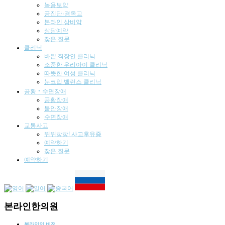
녹용보약
공진단·경옥고
본라인 상비약
상담예약
잦은 질문
클리닉
바쁜 직장인 클리닉
소중한 우리아이 클리닉
따뜻한 여성 클리닉
눈코입 밸런스 클리닉
공황‧수면장애
공황장애
불안장애
수면장애
교통사고
뛰뛰빵빵! 사고후유증
예약하기
잦은 질문
예약하기
본라인한의원
본라인의 비전