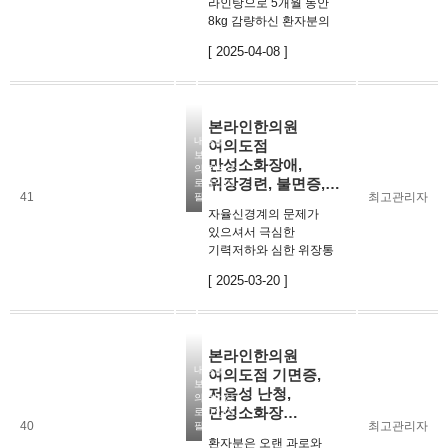
라인탕으로 5개월 동안
8kg 감량하신 환자분의
후기입니다. 다이어트에
[ 2025-04-08 ]
실패를 하셨던 분, 요요가
와서 살이 더
찌거나꾸준한 식단관리에
어려움을 겪고
본라인한의원
있으시다면언제든
내용을
여의도점
본라인한의원을
보시려면
만성소화장애,
찾아주세요!
의료법상
위장경련, 불면증,…
로그인이
41
최고관리자
필요합니다
자율신경계의 문제가
있으셔서 극심한
기력저하와 심한 위장통
및 불면증을호소하시던
[ 2025-03-20 ]
분입니다. 스트레스가
들어올 때 응급실에
실려가실 정도로심한
위장경련 증상이
본라인한의원
반복되셨습니다. 몸에
내용을
여의도점 기면증,
기력이 없으셔서,
보시려면
저음성 난청,
출근해서일하는 것이…
의료법상
만성소화장…
로그인이
40
최고관리자
필요합니다
환자분은 오랜 과로와