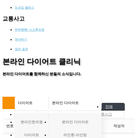
눈코입 밸런스
교통사고
뛰뛰빵빵! 사고후유증
예약하기
잦은 질문
본라인 다이어트 클리닉
본라인 다이어트를 함께하신 분들의 소식입니다.
다이어트
본라인 다이어트
전체
다이어트
추나치료
한약
클리닉
교통사고
본라인한의원
본라인 다이어트
번호
제목
작성자
다이어트
라인환·라인탕