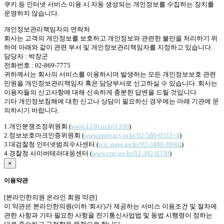
쿠키 등 인터넷 서비스 이용 시 자동 생성되는 개인정보를 수집하는 장치를
운영하지 않습니다.
개인정보관리책임자의 연락처
회사는 고객의 개인정보를 보호하고 개인정보와 관련한 불만을 처리하기 위
하여 아래와 같이 관련 부서 및 개인정보관리책임자를 지정하고 있습니다.
담당자 : 박장군
전화번호 :
02-869-7775
귀하께서는 회사의 서비스를 이용하시며 발생하는 모든 개인정보보호 관련
민원을 개인정보관리책임자 혹은 담당부서로 신고하실 수 있습니다. 회사는
이용자들의 신고사항에 대해 신속하게 충분한 답변을 드릴 것입니다
기타 개인정보침해에 대한 신고나 상담이 필요하신 경우에는 아래 기관에 문
의하시기 바랍니다.
1.개인분쟁조정위원회 (
www.1336.or.kr/1336
)
2.정보보호마크인증위원회 (
www.eprivacy.or.kr/02-580-0533~4
)
3.대검찰청 인터넷범죄수사센터 (
icic.sppo.go.kr/02-3480-3600
;)
4.경찰청 사이버테러대응센터 (
www.ctrc.go.kr/02-392-0330
)
×
이용약관
[본라인한의원 온라인 회원 약관]
이 약관은 본라인한의원(이하 '회사')가 제공하는 서비스 이용조건 및 절차에
관한 사항과 기타 필요한 사항을 전기통신사업법 및 동법 시행령이 정하는