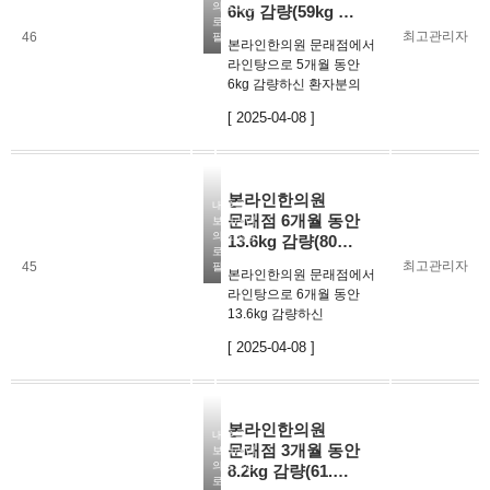
의료법상
6kg 감량(59kg …
통해 해결…
로그인이
최고관리자
46
필요합니다
본라인한의원 문래점에서
라인탕으로 5개월 동안
6kg 감량하신 환자분의
후기입니다. 나이가
[ 2025-04-08 ]
있어서 처음에 고민을
많이하셨던
환자분이신데요.라인탕을
꾸준히 챙겨서 먹고,
본라인한의원
프로그램 그대로
내용을
문래점 6개월 동안
보시려면
따라하면서평소 걷기, 물
의료법상
13.6kg 감량(80…
많이 …
로그인이
최고관리자
45
필요합니다
본라인한의원 문래점에서
라인탕으로 6개월 동안
13.6kg 감량하신
환자분의
[ 2025-04-08 ]
후기입니다. 지속 가능한
스트레스 없는
다이어트외형의 변화만이
아닌 속까지 편해지는
본라인한의원
건강한 다이어트한결같은
내용을
문래점 3개월 동안
보시려면
원장님의 응원과 칭찬에
의료법상
8.2kg 감량(61.…
힘을 얻…
로그인이