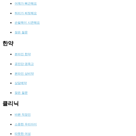
어깨가 뻐근해요
허리가 찌릿해요
손발목이 시큰해요
잦은 질문
한약
본라인 한약
공진단·경옥고
본라인 상비약
상담예약
잦은 질문
클리닉
바쁜 직장인
소중한 우리아이
따뜻한 여성