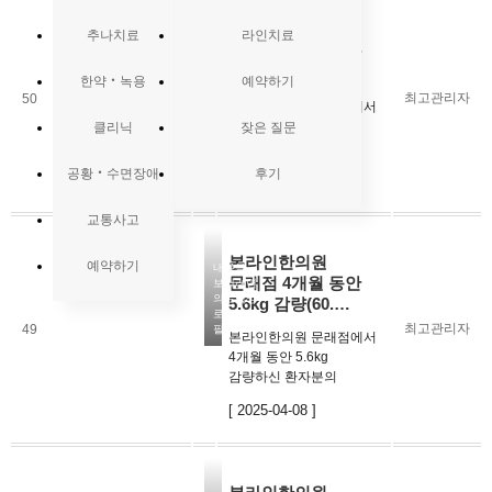
본라인한의원
추나치료
라인치료
내용을
문래점 3개월 동안
보시려면
의료법상
10kg 감량(70kg…
한약‧녹용
예약하기
로그인이
최고관리자
50
필요합니다
본라인한의원 문래점에서
라인탕으로 3개월 동안
클리닉
잦은 질문
10kg을 감량하신
환자분의
공황‧수면장애
후기
[ 2025-04-08 ]
후기입니다. 혼자
다이어트를 할 때는 거의
교통사고
굶다시피 안먹다가이후
폭식으로 실패를 하고
본라인한의원
스트레스를 많이
예약하기
내용을
문래점 4개월 동안
보시려면
받으셨다고
의료법상
5.6kg 감량(60.…
합니다. 그런데 다이어트
로그인이
…
최고관리자
49
필요합니다
본라인한의원 문래점에서
4개월 동안 5.6kg
감량하신 환자분의
후기입니다. 환자분게서는
[ 2025-04-08 ]
꾸준한 인바디 측정과
상담으로 몸상태 확인이
가능해서 좋았고다른거
없이 꾸준히 라인탕을