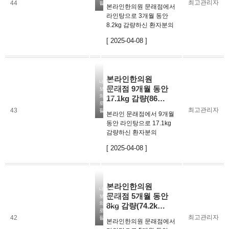
최고관리자
44
필요합니다
본라인한의원 문래점에서
라인탕으로 3개월 동안
8.2kg 감량하신 환자분의
후기입니다. 항상
[ 2025-04-08 ]
초반에만 열심히
다이어트를 하다가,
중간부터 포기를
하셨는데본라인
본라인한의원
다이어트를 통해 꾸준히
내용을
문래점 9개월 동안
보시려면
이어갈 수 있어 많은
의료법상
17.1kg 감량(86…
도움이 되셨…
로그인이
최고관리자
43
필요합니다
본라인 문래점에서 9개월
동안 라인탕으로 17.1kg
감량하신 환자분의
후기입니다. 식욕
[ 2025-04-08 ]
조절이잘 되어서 음식
섭취량을 잘 조절할 수
있었고꾸준한 복용과
적당한 식단조절, 운동을
본라인한의원
통해서다이어트 결과가
내용을
문래점 5개월 동안
보시려면
좋게 나올 수 …
의료법상
8kg 감량(74.2k…
로그인이
최고관리자
42
필요합니다
본라인한의원 문래점에서