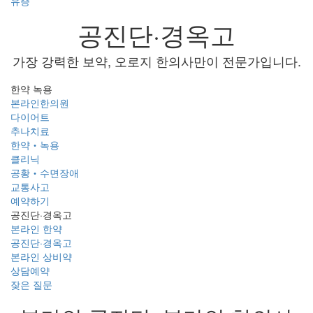
유증
공진단·경옥고
가장 강력한 보약, 오로지 한의사만이 전문가입니다.
한약 녹용
본라인한의원
다이어트
추나치료
한약‧녹용
클리닉
공황‧수면장애
교통사고
예약하기
공진단·경옥고
본라인 한약
공진단·경옥고
본라인 상비약
상담예약
잦은 질문