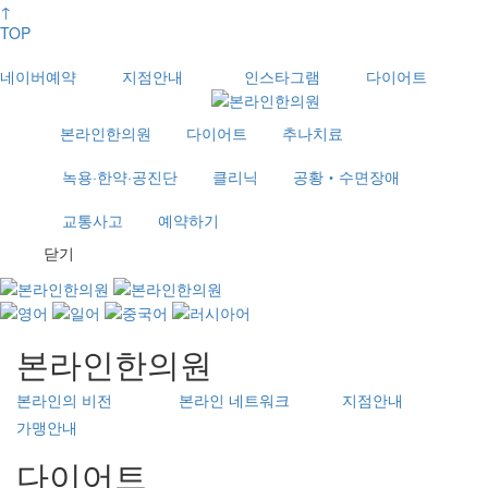
↑
TOP
네이버예약
지점안내
인스타그램
다이어트
본라인한의원
다이어트
추나치료
녹용·한약·공진단
클리닉
공황‧수면장애
교통사고
예약하기
닫기
본라인한의원
본라인의 비전
본라인 네트워크
지점안내
가맹안내
다이어트