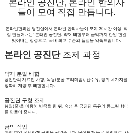
본라인 공진단
, 본라인 한의사
들이 모여
직접 만듭니다.
본라인한의원 탕전실에서 본라인 한의사들이 모여 20시간 이상 ‘직
접 만들어내는’ 본라인 공진단.
약재 배합부터 금박까지 한알 한알
빚어내는 정성으로, 국내 최고 수준의 품질을 약속드립니다.
본라인 공진단
조제 과정
약재 분말 배합
공진단의 재료인 사향, 녹용(분골 프리미엄), 산수유, 당귀
네가지를
정확히 계량 후 배합합니다.
공진단 구형 조제
봉밀(꿀)을 이용해 반죽을 한 뒤, 숙성 후 공진단 특유의
동그란 형태
를 만들어 줍니다.
금박 작업
한알 한알 섬세하게 금박을 씌워줍니다. 난이도가 높은 작업으로,
사