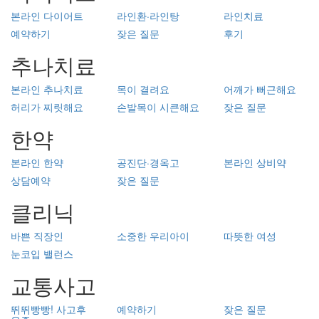
본라인 다이어트
라인환·라인탕
라인치료
예약하기
잦은 질문
후기
추나치료
본라인 추나치료
목이 결려요
어깨가 뻐근해요
허리가 찌릿해요
손발목이 시큰해요
잦은 질문
한약
본라인 한약
공진단·경옥고
본라인 상비약
상담예약
잦은 질문
클리닉
바쁜 직장인
소중한 우리아이
따뜻한 여성
눈코입 밸런스
교통사고
뛰뛰빵빵! 사고후
예약하기
잦은 질문